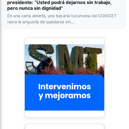
presidente: “Usted podrá dejarnos sin trabajo,
pero nunca sin dignidad”
En una carta abierta, una becaria tucumana del CONICET
narra la angustia de quedarse sin…