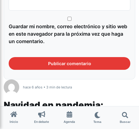
Guardar mi nombre, correo electrónico y sitio web
en este navegador para la próxima vez que haga
un comentario.
hace 6 años • 3 min de lectura
Navidad en pandemia:
Recomendaciones para
Inicio
En debate
Agenda
Tema
Buscar
minimizar el riesgo de
transmisión de COVID-19