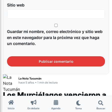
Sitio web
Guardar mi nombre, correo electrónico y sitio web
en este navegador para la próxima vez que haga
un comentario.
La Nota Tucumán
hace 5 años • 1 min de lectura
Los Murciélagos vencieron a
Tailandia y enfrentarán a
Inicio
En debate
Agenda
China en semifinales
Tema
Buscar