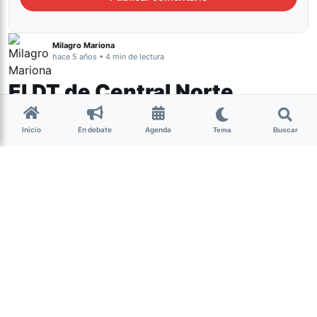
Milagro Mariona
hace 5 años • 4 min de lectura
El DT de Central Norte
denunciado por abuso
Inicio
En debate
Agenda
Tema
Buscar
sexual más cerca del juicio
oral
Género y Diversidad