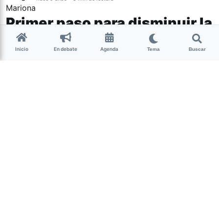
Primer paso para disminuir la
violencia de género
Inicio
En debate
Agenda
Tema
Buscar
El miércoles comenzó a funcionar la
Mesa Interinstitucional, establecida
por la ley de Emergencia en Violencia
de Género, sancionada en febrero de
este año. Los avances.
(más…)
Abrir Debate