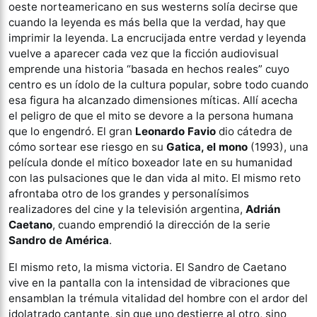
oeste norteamericano en sus westerns solía decirse que
cuando la leyenda es más bella que la verdad, hay que
imprimir la leyenda. La encrucijada entre verdad y leyenda
vuelve a aparecer cada vez que la ficción audiovisual
emprende una historia “basada en hechos reales” cuyo
centro es un ídolo de la cultura popular, sobre todo cuando
esa figura ha alcanzado dimensiones míticas. Allí acecha
el peligro de que el mito se devore a la persona humana
que lo engendró. El gran
Leonardo Favio
dio cátedra de
cómo sortear ese riesgo en su
Gatica, el mono
(1993), una
película donde el mítico boxeador late en su humanidad
con las pulsaciones que le dan vida al mito. El mismo reto
afrontaba otro de los grandes y personalísimos
realizadores del cine y la televisión argentina,
Adrián
Caetano
, cuando emprendió la dirección de la serie
Sandro de América
.
El mismo reto, la misma victoria. El Sandro de Caetano
vive en la pantalla con la intensidad de vibraciones que
ensamblan la trémula vitalidad del hombre con el ardor del
idolatrado cantante, sin que uno destierre al otro, sino