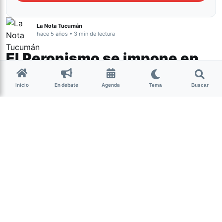
La Nota Tucumán
hace 5 años • 3 min de lectura
El Peronismo se impone en
Tucumán y marca la
Inicio
En debate
Agenda
Tema
Buscar
diferencia en la tendencia
nacional
Tucumán