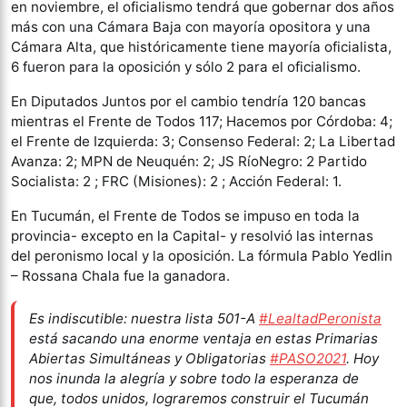
en noviembre, el oficialismo tendrá que gobernar dos años
más con una Cámara Baja con mayoría opositora y una
Cámara Alta, que históricamente tiene mayoría oficialista,
6 fueron para la oposición y sólo 2 para el oficialismo.
En Diputados Juntos por el cambio tendría 120 bancas
mientras el Frente de Todos 117; Hacemos por Córdoba: 4;
el Frente de Izquierda: 3; Consenso Federal: 2; La Libertad
Avanza: 2; MPN de Neuquén: 2; JS RíoNegro: 2 Partido
Socialista: 2 ; FRC (Misiones): 2 ; Acción Federal: 1.
En Tucumán, el Frente de Todos se impuso en toda la
provincia- excepto en la Capital- y resolvió las internas
del peronismo local y la oposición. La fórmula Pablo Yedlin
– Rossana Chala fue la ganadora.
Es indiscutible: nuestra lista 501-A
#LealtadPeronista
está sacando una enorme ventaja en estas Primarias
Abiertas Simultáneas y Obligatorias
#PASO2021
. Hoy
nos inunda la alegría y sobre todo la esperanza de
que, todos unidos, lograremos construir el Tucumán