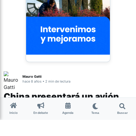
Mauro Gatti
hace 8 años • 2 min de lectura
China presentará un avión
que unirá Pekín y Nueva York
Inicio
En debate
Agenda
en dos horas
Tema
Buscar