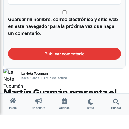
Guardar mi nombre, correo electrónico y sitio web
en este navegador para la próxima vez que haga
un comentario.
La Nota Tucumán
hace 5 años • 3 min de lectura
Martín Guzmán presenta el
proyecto de Ley de
Inicio
En debate
Agenda
Tema
Buscar
Promoción de Inversiones
Hidrocarburíferas