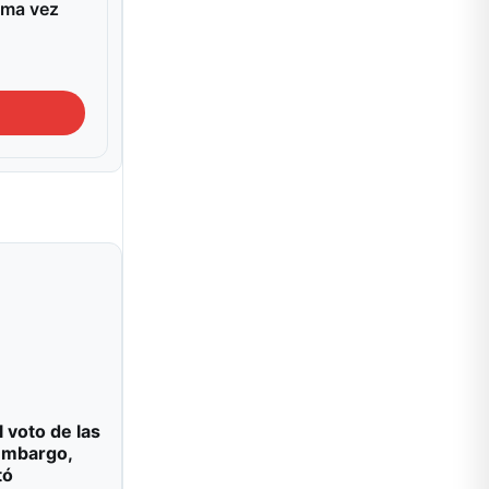
ima vez
l voto de las
 embargo,
tó