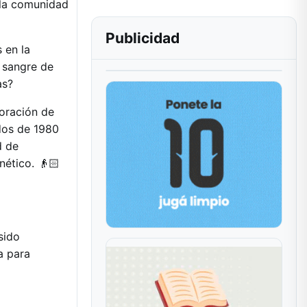
 la comunidad
Publicidad
 en la
 sangre de
as?
boración de
dos de 1980
d de
nético. 👴🏻
sido
a para