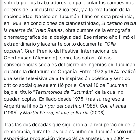
sufrida por los trabajadores, en particular los campesinos
obreros de la industria azucarera, y a la exaltación de la
nacionalidad. Nacido en Tucumán, filmó en esta provincia,
en 1968, en condiciones de clandestinidad,
El camino hacia
la muerte del Viejo Reales
, obra cumbre de la etnografía
cinematográfica de la desigualdad. Ese mismo año filmó el
extraordinario y lacerante corto documental “
Olla
popular
”, Gran Premio del Festival Internacional de
Oberhausen (Alemania), sobre las catastróficas
consecuencias sociales del cierre de ingenios en Tucumán
durante la dictadura de Onganía. Entre 1972 y 1974 realizó
una serie televisiva de alta inspiración poética y sentido
crítico social que se emitió por el Canal 10 de Tucumán
bajo el título “
Testimonios de Tucumán
”, de la cual no
quedan copias. Exiliado desde 1975, tras su regreso a
Argentina filmó
El rigor del destino
(1985),
Con el alma
(1995) y
Martín Fierro, el ave solitaria
(2006).
Tras las dos décadas que siguieron a la recuperación de la
democracia, durante las cuales hubo en Tucumán sólo una
esporádica producción videográfica amateur, en 2004 –