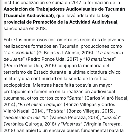
institucionalización se suma en 2017 la formación de la
Asociación de Trabajadores Audiovisuales de Tucumán
(Tucumán Audiovisual)
, que llevó adelante la
Ley
provincial de Promoción de la Actividad Audiovisual
,
sancionada en 2018.
Entre los numerosos cortometrajes recientes de jóvenes
realizadores formados en Tucumán, producciones como
“
La escondida
” (G. Bejas y J. Alonso, 2016), “
La ausencia
de Juana
” (Pedro Ponce Uda, 2017) y “
10 mansiones
”
(Pedro Ponce Uda, 2016) conjugan la memoria del
terrorismo de Estado durante la última dictadura cívico
militar y una continuidad en la senda de la crítica
sociopolítica. Mientras hace falta todavía un mayor
protagonismo femenino en la realización audiovisual
tucumana, otros cortos como “
Santa
” (Carlos Vilaró Nadal,
2014), “
En el mismo equipo
” (Bonzo Villegas y Carlos
Vilaró Nadal, 2014), “
Totitita
” (Bonzo Villegas, 2015),
“
Recuerdo de mis 15
” (Vanesa Pedraza, 2018), “
Jazmín
”
(Verónica Quiroga, 2018) y “
Mostras
” (Virginia Ferreyra,
2018) han abierto un enclave queer, fundamental para la