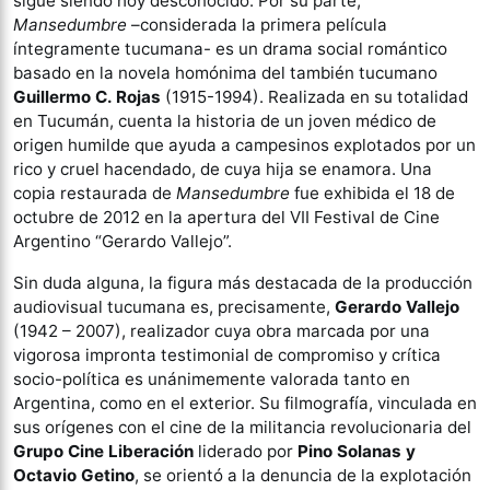
sigue siendo hoy desconocido. Por su parte,
Mansedumbre
–considerada la primera película
íntegramente tucumana- es un drama social romántico
basado en la novela homónima del también tucumano
Guillermo C. Rojas
(1915-1994). Realizada en su totalidad
en Tucumán, cuenta la historia de un joven médico de
origen humilde que ayuda a campesinos explotados por un
rico y cruel hacendado, de cuya hija se enamora. Una
copia restaurada de
Mansedumbre
fue exhibida el 18 de
octubre de 2012 en la apertura del VII Festival de Cine
Argentino “Gerardo Vallejo”.
Sin duda alguna, la figura más destacada de la producción
audiovisual tucumana es, precisamente,
Gerardo Vallejo
(1942 – 2007), realizador cuya obra marcada por una
vigorosa impronta testimonial de compromiso y crítica
socio-política es unánimemente valorada tanto en
Argentina, como en el exterior. Su filmografía, vinculada en
sus orígenes con el cine de la militancia revolucionaria del
Grupo Cine Liberación
liderado por
Pino Solanas y
Octavio Getino
, se orientó a la denuncia de la explotación