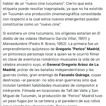
hablar de un “nuevo cine tucumano”. Cierto que esta
etiqueta puede resultar inapropiada, ya que no ha existido
en Tucumán una producción cinematográfica consolidada
con respecto a la cual estos nuevos emergentes puedan
constituirse como un “nuevo cine”.
Si existiera un cine tucumano, los orígenes estarían en
El
diablo de las vidalas
(Belisario García Villar, 1951) y
Mansedumbre
(Pedro R. Bravo, 1952). La primera fue un
emprendimiento quijotesco de
Gregorio “Perico” Madrid
,
un pintoresco personaje local a quien se le ocurrió filmar
en clave de aventuras romántico-musicales la vida de un
célebre ancestro suyo, el
General Gregorio Aráoz de La
Madrid
, prócer de las batallas independentistas y las
guerras civiles, gran enemigo de
Facundo Quiroga
, cuyas
destrezas –al parecer- no sólo eran guerreras sino que
incluían también habilidades musicales de compositor e
intérprete. Filmada en locaciones de Tafí del Valle y San
Miguel de Tucumán, la producción de “Perico” Madrid tuvo
un paso fugaz por la cartelera y el paradero de sus rollos