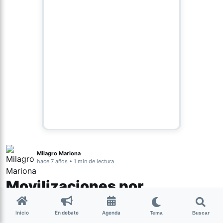
Milagro Mariona
hace 7 años • 1 min de lectura
Movilizaciones por
programas sociales para
Inicio
En debate
Agenda
Tema
Buscar
desocupados y el derecho de