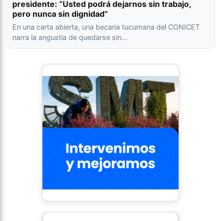
presidente: “Usted podrá dejarnos sin trabajo,
pero nunca sin dignidad”
En una carta abierta, una becaria tucumana del CONICET
narra la angustia de quedarse sin…