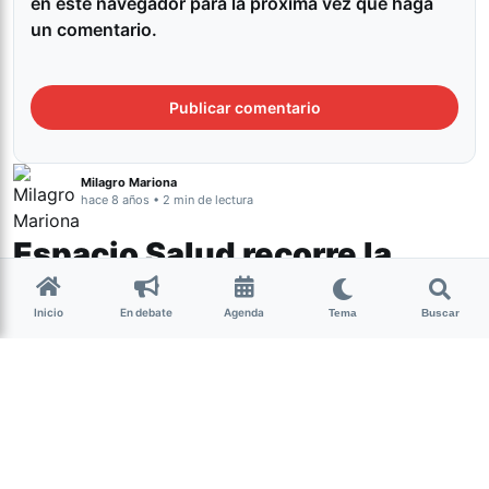
en este navegador para la próxima vez que haga
un comentario.
Milagro Mariona
hace 8 años • 2 min de lectura
Espacio Salud recorre la
provincia con hábitos
Inicio
En debate
Agenda
saludables
Tema
Buscar
El Ministerio de Salud Pública
promociona algunas actividades en
distintas localidades de Tucumán.
(más…)