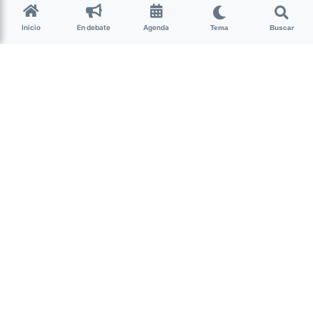
Rock
Inicio
En debate
Agenda
Tema
Buscar
Cultura
A pocos días de la presentación del tercer
Limón Rock
,
quienes llevan las riendas del festival informaron por sus
redes oficiales que “la lluvia no nos para ¡Si, tenemos un
plan B!”. De esta manera está confirmado que la
inestabilidad de tiempo, propia de esta época del año, no
representará un freno para el despliegue del espectáculo