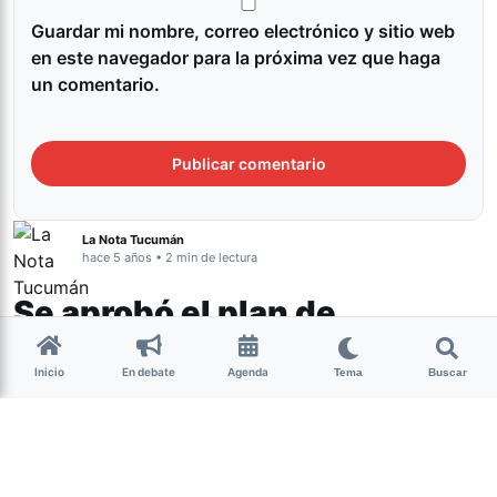
Guardar mi nombre, correo electrónico y sitio web
en este navegador para la próxima vez que haga
un comentario.
La Nota Tucumán
hace 5 años • 2 min de lectura
Se aprobó el plan de
transición para el
Inicio
En debate
Agenda
Profesorado Universitario en
Tema
Buscar
Teatro y ya entró en vigencia
Tucumán