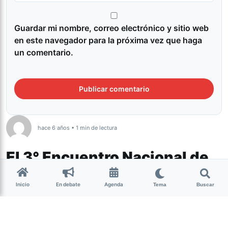
Guardar mi nombre, correo electrónico y sitio web
en este navegador para la próxima vez que haga
un comentario.
hace 6 años • 1 min de lectura
El 3° Encuentro Nacional de
Música de Mujeres
Inicio
En debate
Agenda
Tema
Buscar
Lesbianas, Bisexuales,
Travestis, Trans,
Intersexuales y No Binaries