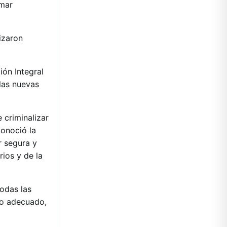
umar
izaron
ión Integral
las nuevas
 criminalizar
conoció la
r segura y
rios y de la
odas las
to adecuado,