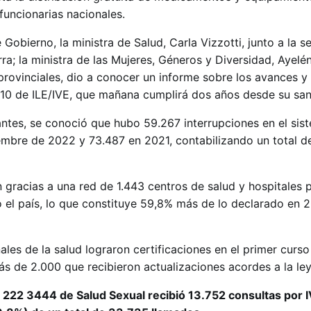
 funcionarias nacionales.
Gobierno, la ministra de Salud, Carla Vizzotti, junto a la se
rra; la ministra de las Mujeres, Géneros y Diversidad, Ayelé
provinciales, dio a conocer un informe sobre los avances y
7.610 de ILE/IVE, que mañana cumplirá dos años desde su san
antes, se conoció que hubo 59.267 interrupciones en el sis
embre de 2022 y 73.487 en 2021, contabilizando un total d
n gracias a una red de 1.443 centros de salud y hospitales 
o el país, lo que constituye 59,8% más de lo declarado en 
ales de la salud lograron certificaciones en el primer curso
s de 2.000 que recibieron actualizaciones acordes a la ley
0 222 3444 de Salud Sexual recibió 13.752 consultas por I