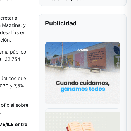
cretaria
Publicidad
n Mazzina; y
 desafíos en
ción.
tema público
e 132.754
públicos que
2020 y 7,5%
 oficial sobre
.
VE/ILE entre