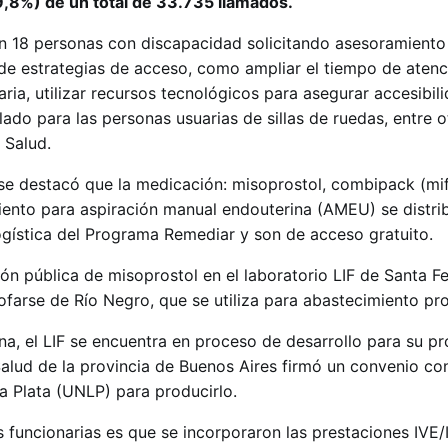
,8%) de un total de 33.735 llamados.
n 18 personas con discapacidad solicitando asesoramiento
 de estrategias de acceso, como ampliar el tiempo de atenc
ria, utilizar recursos tecnológicos para asegurar accesibil
lado para las personas usuarias de sillas de ruedas, entre o
 Salud.
l se destacó que la medicación: misoprostol, combipack (mi
iento para aspiración manual endouterina (AMEU) se distri
logística del Programa Remediar y son de acceso gratuito.
n pública de misoprostol en el laboratorio LIF de Santa Fe
farse de Río Negro, que se utiliza para abastecimiento pro
ona, el LIF se encuentra en proceso de desarrollo para su p
Salud de la provincia de Buenos Aires firmó un convenio con
a Plata (UNLP) para producirlo.
 funcionarias es que se incorporaron las prestaciones IVE/I