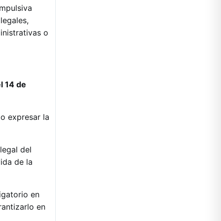
ompulsiva
legales,
nistrativas o
l 14 de
o expresar la
legal del
ida de la
igatorio en
rantizarlo en