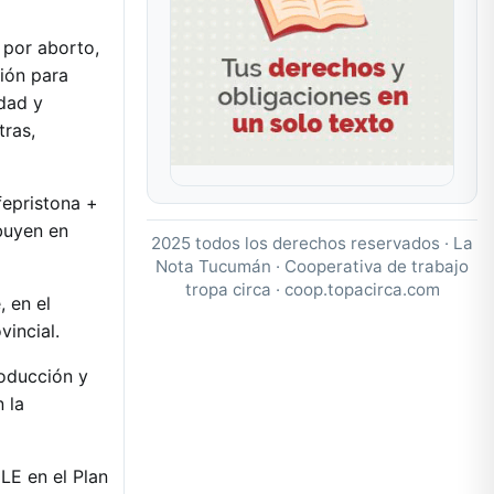
 por aborto,
ión para
idad y
tras,
fepristona +
buyen en
2025 todos los derechos reservados · La
Nota Tucumán · Cooperativa de trabajo
tropa circa ·
coop.topacirca.com
, en el
vincial.
roducción y
 la
LE en el Plan