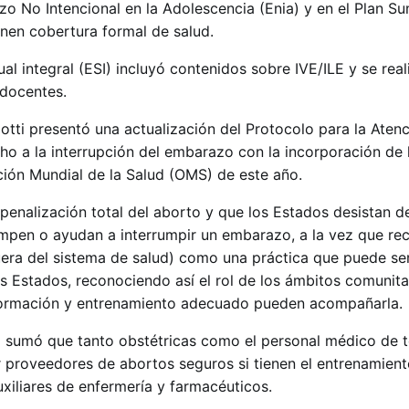
o No Intencional en la Adolescencia (Enia) y en el Plan S
enen cobertura formal de salud.
l integral (ESI) incluyó contenidos sobre IVE/ILE y se real
 docentes.
otti presentó una actualización del Protocolo para la Atenc
ho a la interrupción del embarazo con la incorporación de 
ación Mundial de la Salud (OMS) de este año.
nalización total del aborto y que los Estados desistan de
umpen o ayudan a interrumpir un embarazo, a la vez que re
uera del sistema de salud) como una práctica que puede se
s Estados, reconociendo así el rol de los ámbitos comunita
nformación y entrenamiento adecuado pueden acompañarla.
l sumó que tanto obstétricas como el personal médico de t
 proveedores de abortos seguros si tienen el entrenamien
uxiliares de enfermería y farmacéuticos.