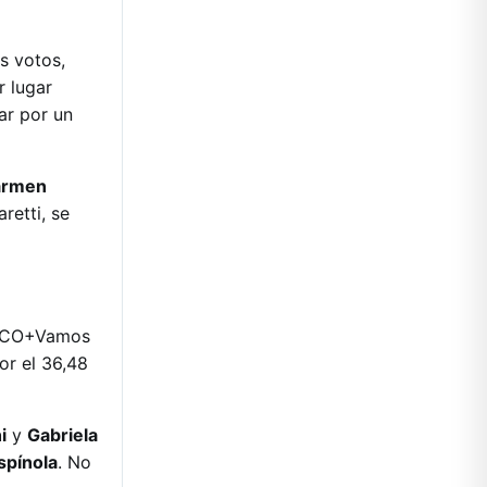
s votos,
r lugar
ar por un
armen
retti, se
o ECO+Vamos
or el 36,48
i
y
Gabriela
spínola
. No