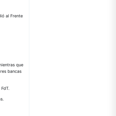
ió al Frente
mientras que
tres bancas
 FdT.
s.