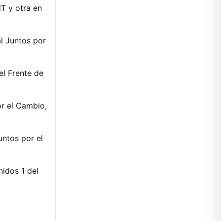
T y otra en
al Juntos por
l Frente de
or el Cambio,
untos por el
nidos 1 del