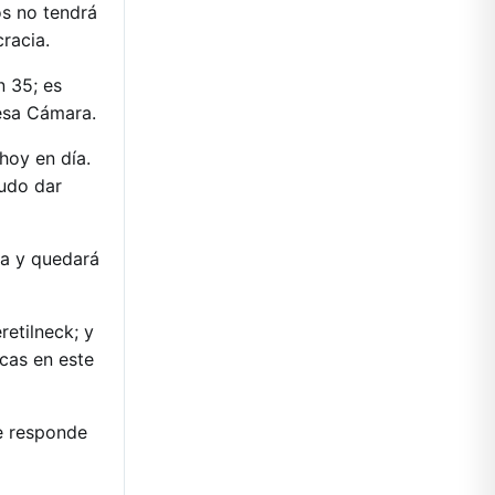
os no tendrá
racia.
n 35; es
 esa Cámara.
hoy en día.
udo dar
ca y quedará
retilneck; y
cas en este
e responde