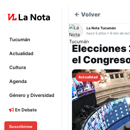
← Volver
La Nota Tucumán
hace 5 años • 9 min de lec
Tucumán
Elecciones
Actualidad
el Congres
Cultura
Actualidad
Agenda
Género y Diversidad
En Debate
Suscribirme