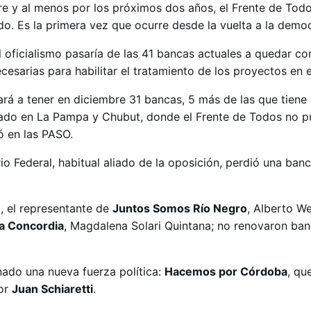
bre y al menos por los próximos dos años, el Frente de Tod
o. Es la primera vez que ocurre desde la vuelta a la democ
l oficialismo pasaría de las 41 bancas actuales a quedar co
cesarias para habilitar el tratamiento de los proyectos en
rá a tener en diciembre 31 bancas, 5 más de las que tiene 
tado en La Pampa y Chubut, donde el Frente de Todos no p
ió en las PASO.
io Federal, habitual aliado de la oposición, perdió una ban
o, el representante de
Juntos Somos Río Negro
, Alberto We
la Concordia
, Magdalena Solari Quintana; no renovaron ban
nado una nueva fuerza política:
Hacemos por Córdoba
, qu
dor
Juan Schiaretti
.