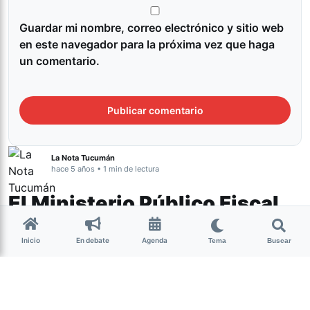
Guardar mi nombre, correo electrónico y sitio web
en este navegador para la próxima vez que haga
un comentario.
La Nota Tucumán
hace 5 años • 1 min de lectura
El Ministerio Público Fiscal
solicita que no se siga
Inicio
En debate
Agenda
difundiendo la imagen de la
Tema
Buscar
niña buscada y encontrada