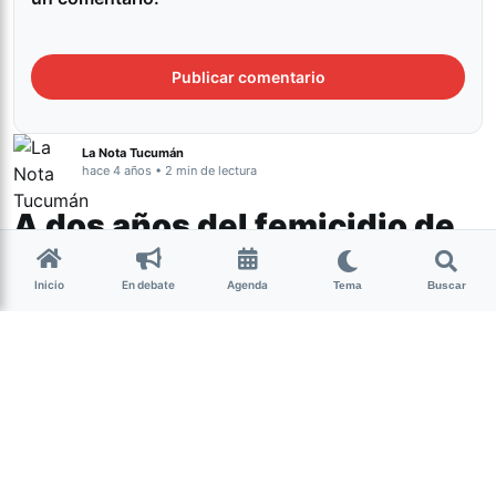
La Nota Tucumán
hace 4 años • 2 min de lectura
A dos años del femicidio de
Paola Tacacho, exigen
Inicio
En debate
Agenda
avances en la investigación
Tema
Buscar
Género y Diversidad