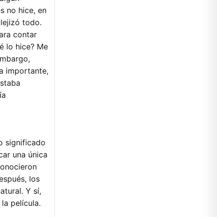
s no hice, en
ejizó todo.
ara contar
é lo hice? Me
embargo,
a importante,
estaba
ía
o significado
car una única
conocieron
espués, los
tural. Y sí,
la película.