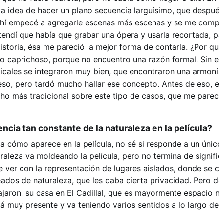
 idea de hacer un plano secuencia larguísimo, que despué
Ahí empecé a agregarle escenas más escenas y se me compl
endí que había que grabar una ópera y usarla recortada, p
istoria, ésa me pareció la mejor forma de contarla. ¿Por qu
o caprichoso, porque no encuentro una razón formal. Sin 
cales se integraron muy bien, que encontraron una armoní
so, pero tardó mucho hallar ese concepto. Antes de eso, 
ho más tradicional sobre este tipo de casos, que me parec
ncia tan constante de la naturaleza en la película?
 a cómo aparece en la película, no sé si responde a un únic
aleza va moldeando la película, pero no termina de signifi
ue ver con la representación de lugares aislados, donde se 
ados de naturaleza, que les daba cierta privacidad. Pero d
ajaron, su casa en El Cadillal, que es mayormente espacio na
tá muy presente y va teniendo varios sentidos a lo largo de 