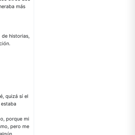
eneraba más
de historias,
ción.
, quizá sí el
 estaba
to, porque mi
ismo, pero me
 algún