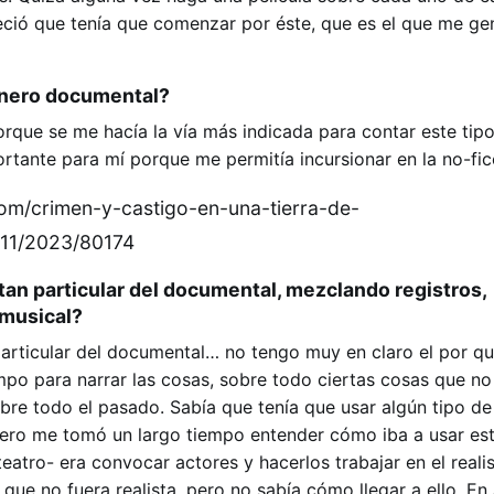
eció que tenía que comenzar por éste, que es el que me g
énero documental?
que se me hacía la vía más indicada para contar este tipo 
tante para mí porque me permitía incursionar en la no-fic
com/crimen-y-castigo-en-una-tierra-de-
7/11/2023/80174
tan particular del documental, mezclando registros,
 musical?
articular del documental… no tengo muy en claro el por qué
po para narrar las cosas, sobre todo ciertas cosas que no
bre todo el pasado. Sabía que tenía que usar algún tipo de
pero me tomó un largo tiempo entender cómo iba a usar es
 teatro- era convocar actores y hacerlos trabajar en el real
que no fuera realista, pero no sabía cómo llegar a ello. En