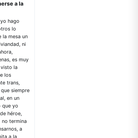
erse a la
e yo hago
otros lo
e la mesa un
iviandad, ni
ahora,
venas, es muy
visto la
e los
te trans,
o que siempre
l, en un
o que yo
 de héroe,
o no termina
nsarnos, a
ita a la