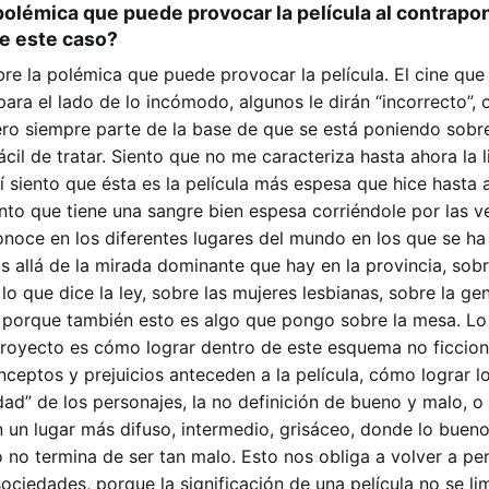
polémica que puede provocar la película al contrapon
e este caso?
bre la polémica que puede provocar la película. El cine qu
para el lado de lo incómodo, algunos le dirán “incorrecto”, 
ro siempre parte de la base de que se está poniendo sobr
cil de tratar. Siento que no me caracteriza hasta ahora la l
sí siento que ésta es la película más espesa que hice hasta 
ento que tiene una sangre bien espesa corriéndole por las 
onoce en los diferentes lugares del mundo en los que se ha 
ás allá de la mirada dominante que hay en la provincia, sobr
lo que dice la ley, sobre las mujeres lesbianas, sobre la gen
s, porque también esto es algo que pongo sobre la mesa. L
royecto es cómo lograr dentro de este esquema no ficciona
ceptos y prejuicios anteceden a la película, cómo lograr l
dad” de los personajes, la no definición de bueno y malo, o
en un lugar más difuso, intermedio, grisáceo, donde lo buen
 no termina de ser tan malo. Esto nos obliga a volver a pe
ociedades, porque la significación de una película no se lim