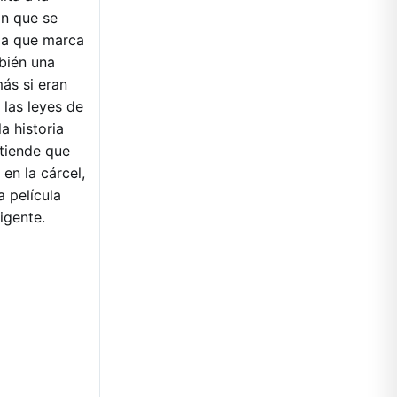
án que se
ria que marca
bién una
ás si eran
 las leyes de
a historia
ntiende que
en la cárcel,
 película
igente.