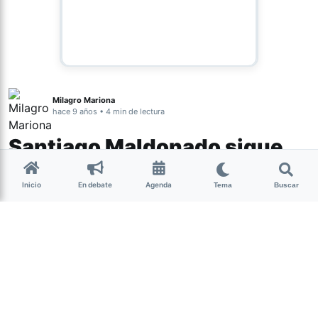
Milagro Mariona
hace 9 años • 4 min de lectura
Santiago Maldonado sigue
sin aparecer
Inicio
En debate
Agenda
Tema
Buscar
El joven platense lleva 6 días desaparecido luego de que
Nacionales
Gendarmería entrara a reprimir al Pu Lof en Resistencia
del Departamento de Cushamen. Lo vieron correr para
refugiarse de las balas.
(más…)