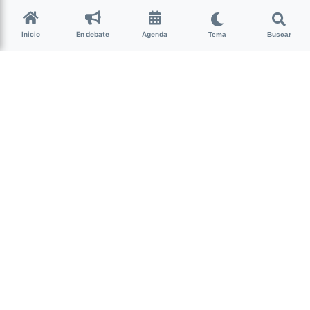
Espacio Incaa
Inicio
En debate
Agenda
Tema
Buscar
Cultura
La película
Belén
, dirigida y protagonizada por
Dolores
Fonzi
, revive un caso real ocurrido en Tucumán que
conmocionó al país: el de una joven acusada de haber
provocado un aborto tras un dolor abdominal, detenida y
procesada, para luego ser defendida por la abogada