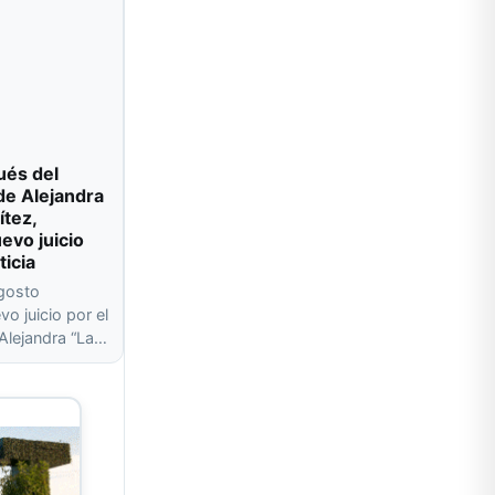
ués del
de Alejandra
ítez,
evo juicio
ticia
agosto
o juicio por el
 Alejandra “La…