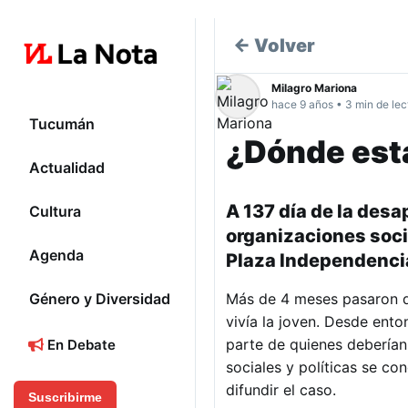
← Volver
Milagro Mariona
hace 9 años • 3 min de lec
Tucumán
¿Dónde est
Actualidad
Género y Diversidad
A 137 día de la desa
Cultura
organizaciones soci
Agenda
Plaza Independencia 
Más de 4 meses pasaron de
Género y Diversidad
vivía la joven. Desde ent
parte de quienes deberían 
En Debate
sociales y políticas se co
difundir el caso.
Suscribirme