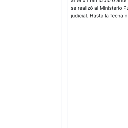
ante un femicidio o ante
se realizó
al Ministerio P
judicial. Hasta la fecha 