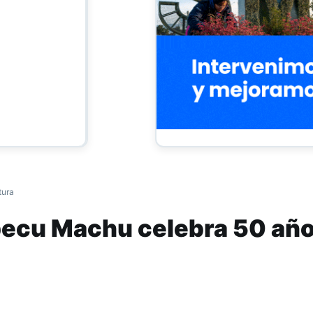
tura
ecu Machu celebra 50 año
nal en Tucumán
 Parque Guillermina y en el marco del 57ª Se