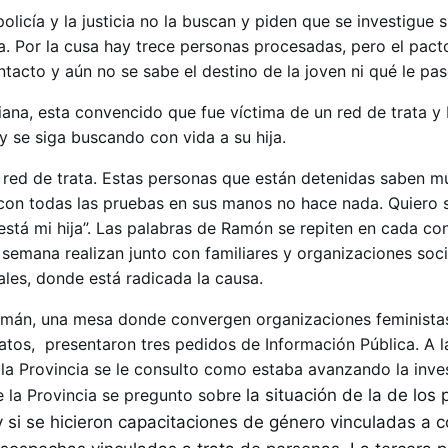
olicía y la justicia no la buscan y piden que se investigue s
a. Por la cusa hay trece personas procesadas, pero el pacto
intacto y aún no se sabe el destino de la joven ni qué le pas
iana, esta convencido que fue víctima de un red de trata y
y se siga buscando con vida a su hija.
na red de trata. Estas personas que están detenidas saben m
ia con todas las pruebas en sus manos no hace nada. Quiero 
stá mi hija”. Las palabras de Ramón se repiten en cada co
semana realizan junto con familiares y organizaciones soci
ales, donde está radicada la causa.
án, una mesa donde convergen organizaciones feministas
catos, presentaron tres pedidos de Información Pública. A l
 Provincia se le consulto como estaba avanzando la invest
e la Provincia se pregunto sobre
la situación de la de los 
y si se hicieron capacitaciones de género vinculadas a 