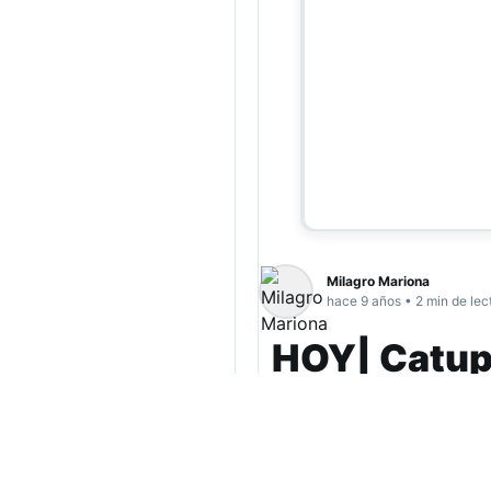
Milagro Mariona
hace 9 años • 2 min de lec
HOY| Catup
Rock Nacio
Desde las 17hs en el