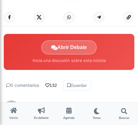
Abrir Debate
Inicia una discusión sobre esta noticia
0 comentarios
132
Guardar
Luciana Galván
hace 3 años • 3 min de lectura
Inicio
En debate
Agenda
Tema
Buscar
Dictarán una clínica
experimental en el