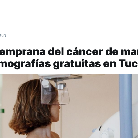
tura
temprana del cáncer de m
mografías gratuitas en T