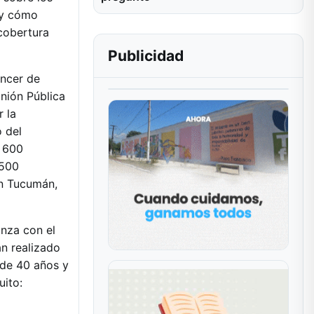
 y cómo
cobertura
Publicidad
áncer de
nión Pública
r la
o del
 600
.500
en Tucumán,
nza con el
n realizado
 de 40 años y
uito: