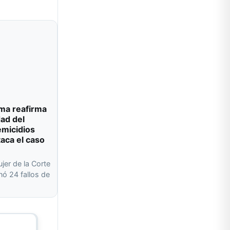
ma reafirma
dad del
emicidios
taca el caso
ujer de la Corte
ó 24 fallos de