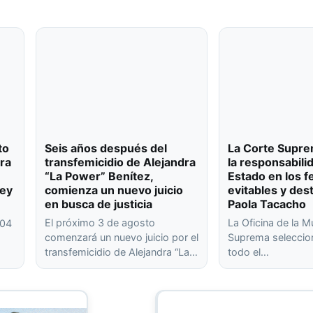
to
Seis años después del
La Corte Supre
ra
transfemicidio de Alejandra
la responsabili
“La Power” Benítez,
Estado en los f
ley
comienza un nuevo juicio
evitables y des
en busca de justicia
Paola Tacacho
El próximo 3 de agosto
La Oficina de la M
404
comenzará un nuevo juicio por el
Suprema seleccion
transfemicidio de Alejandra “La…
todo el…