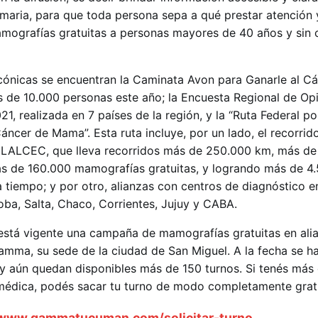
maria, para que toda persona sepa a qué prestar atención
amografías gratuitas a personas mayores de 40 años y sin 
 icónicas se encuentran la Caminata Avon para Ganarle al C
de 10.000 personas este año; la Encuesta Regional de Opi
 realizada en 7 países de la región, y la “Ruta Federal po
ncer de Mama”. Esta ruta incluye, por un lado, el recorrid
LALCEC, que lleva recorridos más de 250.000 km, más de
ás de 160.000 mamografías gratuitas, y logrando más de 4
 tiempo; y por otro, alianzas con centros de diagnóstico 
oba, Salta, Chaco, Corrientes, Jujuy y CABA.
tá vigente una campaña de mamografías gratuitas en alia
mma, su sede de la ciudad de San Miguel. A la fecha se ha
 aún quedan disponibles más de 150 turnos. Si tenés más
médica, podés sacar tu turno de modo completamente grat
www.gammatucuman.com/solicitar-turno