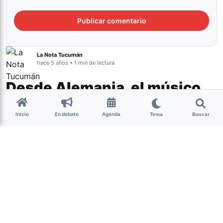
La Nota Tucumán
hace 5 años • 1 min de lectura
Desde Alemania, el músico
tucumano Nacho Arias
Inicio
En debate
Agenda
presenta “Ronda
Tema
Buscar
Multinacional”
Cultura