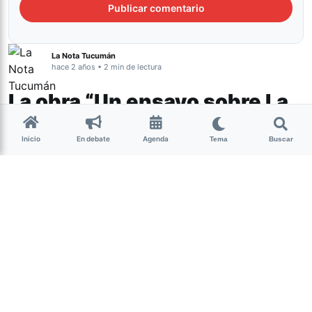
La Nota Tucumán
hace 2 años • 2 min de lectura
La obra “Un ensayo sobre La
Negra y El Negro” viaja a
Inicio
En debate
Agenda
Córdoba
Tema
Buscar
Cultura