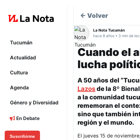
← Volver
La Nota Tucumán
hace 8 años • 3 min de lec
Tucumán
Cuando el a
Actualidad
lucha políti
Cultura
A 50 años del “Tucu
Agenda
Lazos
de la
8º Biena
a la comunidad tucu
Género y Diversidad
rememoran el context
sino que también int
En Debate
región y el mundo.
El jueves 15 de noviembre
Suscribirme