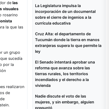
edor de
las
La Legislatura impulsa la
s visuales
incorporación de un documental
o rosarino
sobre el cierre de ingenios a la
onista
currícula educativa
ra la que las
Cruz Alta: el departamento de
Tucumán donde la tierra en manos
extranjeras supera lo que permite la
ley
or un grupo
a que sucedía
El Senado intentará aprobar una
o por la
reforma que avanza sobre las
sión
tierras rurales, los territorios
incendiados y el derecho a la
vivienda
nes realizaron
nos de
Nadie discute el voto de las
 de
mujeres, y sin embargo, alguien
stein.
preguntó