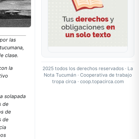
por las
n tucumana,
de clase.
con la
2025 todos los derechos reservados · La
Nota Tucumán · Cooperativa de trabajo
tivo
tropa circa ·
coop.topacirca.com
la solapada
s de
os de
s de
cia
hos