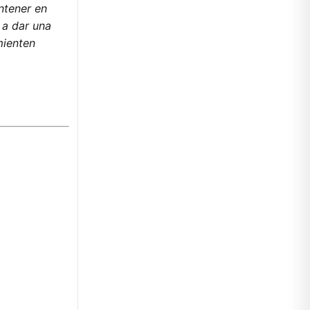
ntener en
 a dar una
mienten