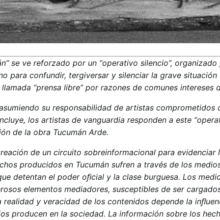
” se ve reforzado por un “operativo silencio”, organizado 
no para confundir, tergiversar y silenciar la grave situació
a llamada “prensa libre” por razones de comunes intereses 
y asumiendo su responsabilidad de artistas comprometidos 
 incluye, los artistas de vanguardia responden a este “opera
ación de la obra Tucumán Arde.
creación de un circuito sobreinformacional para evidenciar 
chos producidos en Tucumán sufren a través de los medio
que detentan el poder oﬁcial y la clase burguesa. Los medi
rosos elementos mediadores, susceptibles de ser cargado
a realidad y veracidad de los contenidos depende la inﬂuen
ios producen en la sociedad. La información sobre los hec