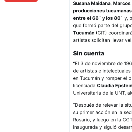
Susana Maidana
,
Marcos 
producciones tucumanas en
entre el 66´ y los 80´
y, 
que formó parte del grupo
Tucumán
(GIT) coordinará
artistas solicitan llevar ve
Sin cuenta
“El 3 de noviembre de 1968
de artistas e intelectuale
en Tucumán y romper el bl
licenciada
Claudia Epstei
Universitaria de la UNT, a
“Después de relevar la situ
su primer acción en la se
Rosario, y luego en la CG
inaugurada y siguió desarr