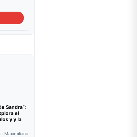
de Sandra”:
plora el
los y y la
or Maximiliano