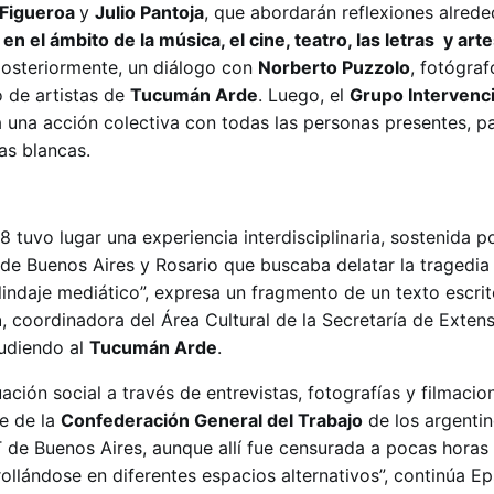
Figueroa
y
Julio Pantoja
, que abordarán reflexiones alred
 el ámbito de la música, el cine, teatro, las letras y arte
posteriormente, un diálogo con
Norberto Puzzolo
, fotógraf
 de artistas de
Tucumán Arde
. Luego, el
Grupo Intervenci
 una acción colectiva con todas las personas presentes, pa
las blancas.
 tuvo lugar una experiencia interdisciplinaria, sostenida p
s de Buenos Aires y Rosario que buscaba delatar la tragedi
indaje mediático”, expresa un fragmento de un texto escrit
n
, coordinadora del Área Cultural de la Secretaría de Exten
ludiendo al
Tucumán Arde
.
ación social a través de entrevistas, fotografías y filmacio
de de la
Confederación General del Trabajo
de los argenti
T de Buenos Aires, aunque allí fue censurada a pocas horas
ollándose en diferentes espacios alternativos”, continúa Ep