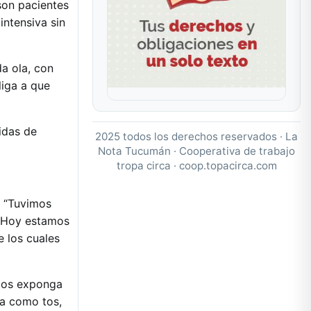
son pacientes
intensiva sin
a ola, con
liga a que
idas de
2025 todos los derechos reservados · La
Nota Tucumán · Cooperativa de trabajo
tropa circa ·
coop.topacirca.com
: “Tuvimos
. Hoy estamos
e los cuales
 los exponga
ía como tos,