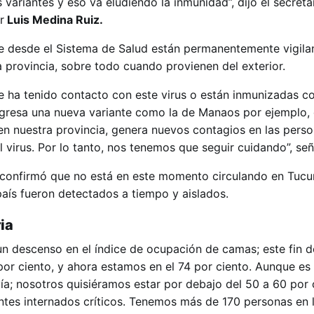
variantes y eso va eludiendo la inmunidad”, dijo el secreta
r
Luis Medina Ruiz.
ue desde el Sistema de Salud están permanentemente vigila
 provincia, sobre todo cuando provienen del exterior.
ha tenido contacto con este virus o están inmunizadas co
gresa una nueva variante como la de Manaos por ejemplo, 
en nuestra provincia, genera nuevos contagios en las pers
 virus. Por lo tanto, nos tenemos que seguir cuidando”, señ
, confirmó que no está en este momento circulando en Tuc
país fueron detectados a tiempo y aislados.
ia
un descenso en el índice de ocupación de camas; este fin 
or ciento, y ahora estamos en el 74 por ciento. Aunque es
ía; nosotros quisiéramos estar por debajo del 50 a 60 por 
ntes internados críticos. Tenemos más de 170 personas en l