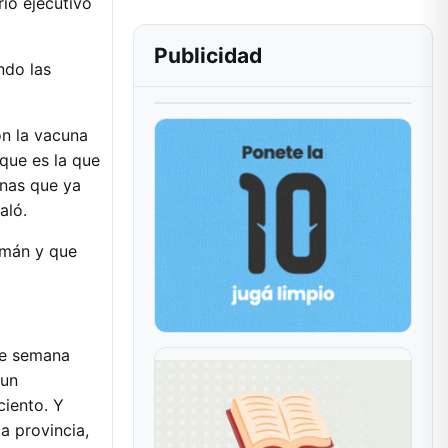
rio ejecutivo
Publicidad
ndo las
n la vacuna
que es la que
onas que ya
aló.
umán y que
de semana
 un
ciento. Y
a provincia,