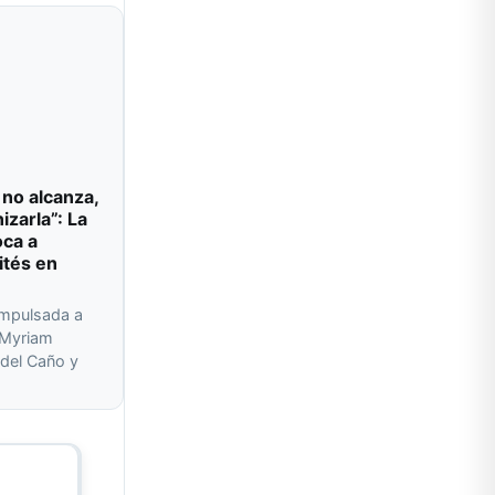
 no alcanza,
izarla”: La
oca a
ités en
impulsada a
r Myriam
del Caño y