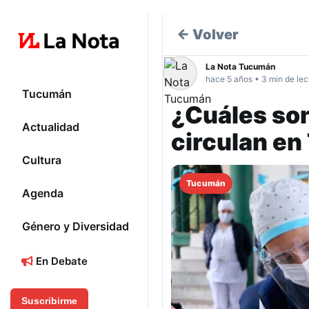
← Volver
La Nota Tucumán
hace 5 años • 3 min de lec
Tucumán
¿Cuáles son
Actualidad
circulan e
Cultura
Tucumán
Agenda
Género y Diversidad
En Debate
Suscribirme