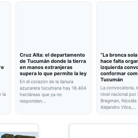
Cruz Alta: el departamento
“La bronca sola
de Tucumán donde la tierra
hace falta organ
re
en manos extranjeras
izquierda conv
supera lo que permite la ley
conformar com
Tucumán
En el corazón de la llanura
La convocatoria, 
azucarera tucumana hay 18.404
 la
nivel nacional po
hectáreas que ya no
Bregman, Nicolás 
responden…
Alejandro Vilca,…