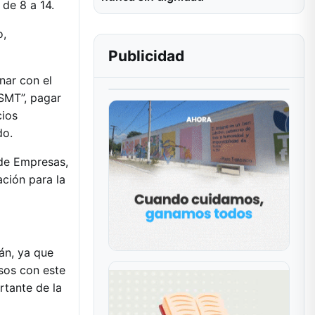
de 8 a 14.
o,
Publicidad
nar con el
 SMT”, pagar
cios
do.
 de Empresas,
ación para la
án, ya que
sos con este
rtante de la