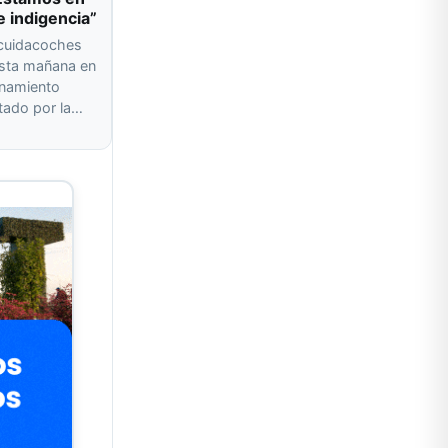
e indigencia”
 cuidacoches
esta mañana en
onamiento
ado por la…