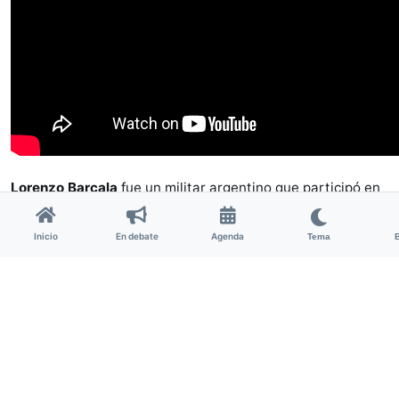
Lorenzo Barcala
fue un militar argentino que participó en
las guerras civiles de la época, uno de los pocos
afrodescendientes en alcanzar rango militar en el país. El
Inicio
En debate
Agenda
Tema
documental está protagonizado por
Gabriel Morales Gil
,
Doctor en Comunicación, especialista en estudios
afrolatinoamericanos. Durante el documental, Morales
desarrolla la investigación de la vida de Lorenzo Barcala
en el marco de su tema de interés:
una revisión histórica
y social de la población esclavizada y afrodescendiente
en Mendoza durante la primera mitad del siglo XIX.