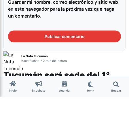
Guardar mi nombre, correo electrónico y sitio web
en este navegador para la próxima vez que haga
un comentario.
La Nota Tucumán
hace 2 años • 2 min de lectura
Tucumán será sede del 1°
Congreso Nacional de
Inicio
En debate
Agenda
Danzas
Tema
Buscar
Cultura