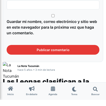
Guardar mi nombre, correo electrónico y sitio web
en este navegador para la próxima vez que haga
un comentario.
La Nota Tucumán
hace 5 años • 3 min de lectura
Las Leonas clasifican a la
final del hockey en Tokio
Inicio
En debate
Agenda
Tema
Buscar
2020