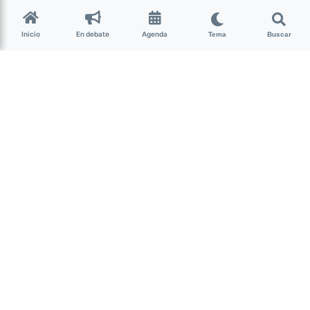
Celina de la Rosa
hace 6 años • 3 min de lectura
Inicio
En debate
Agenda
Tema
Buscar
Inicia el juicio por el
femicidio de María Cristina
Ávila
Tucumán
El único imputado por el crimen,
Gabriel Hernán Pérez Soto,
era su
pareja.
Este jueves comienza el juicio por el femicidio de
María
Cristina Ávila
, la joven de 23 años quien el 9 de abril de
2018, fue arrojada por el balcón de un cuarto piso. El único
imputado por el crimen,
Gabriel Hernán Pérez Soto,
era su
pareja.