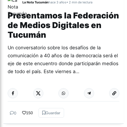
La Nota Tucumán
hace 3 años
• 2 min de lectura
Presentamos la Federación
de Medios Digitales en
Tucumán
Un conversatorio sobre los desafíos de la
comunicación a 40 años de la democracia será el
eje de este encuentro donde participarán medios
de todo el país. Este viernes a…
Más acc
COOPERATIVAS
0
150
Guardar