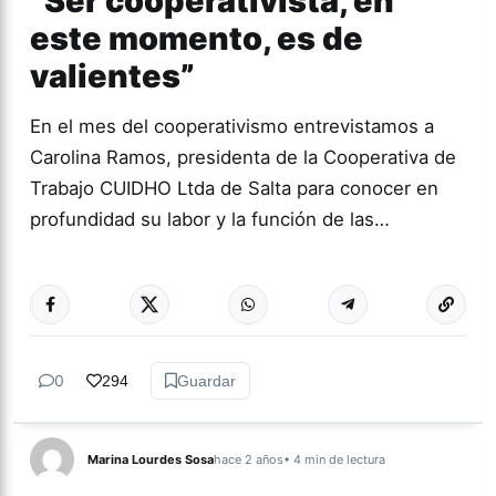
“Ser cooperativista, en
este momento, es de
valientes”
En el mes del cooperativismo entrevistamos a
Carolina Ramos, presidenta de la Cooperativa de
Trabajo CUIDHO Ltda de Salta para conocer en
profundidad su labor y la función de las…
Más acc
ACTUALIDAD
0
294
Guardar
Marina Lourdes Sosa
hace 2 años
• 4 min de lectura