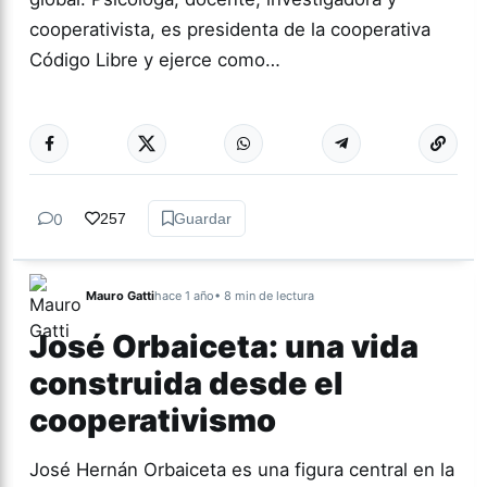
cooperativista, es presidenta de la cooperativa
Código Libre y ejerce como…
Más acc
COOPERATIVAS
0
257
Guardar
Mauro Gatti
hace 1 año
• 8 min de lectura
José Orbaiceta: una vida
construida desde el
cooperativismo
José Hernán Orbaiceta es una figura central en la