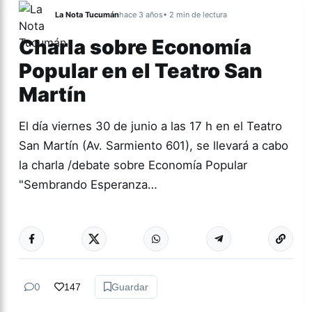
La Nota Tucumán
hace 3 años
• 2 min de lectura
Charla sobre Economía
Popular en el Teatro San
Martín
El día viernes 30 de junio a las 17 h en el Teatro
San Martín (Av. Sarmiento 601), se llevará a cabo
la charla /debate sobre Economía Popular
"Sembrando Esperanza…
Más acc
COOPERATIVAS
0
147
Guardar