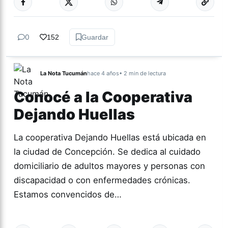
0
152
Guardar
La Nota Tucumán
hace 4 años
• 2 min de lectura
Conocé a la Cooperativa
Dejando Huellas
La cooperativa Dejando Huellas está ubicada en
la ciudad de Concepción. Se dedica al cuidado
domiciliario de adultos mayores y personas con
discapacidad o con enfermedades crónicas.
Estamos convencidos de…
Más acc
COOPERATIVAS