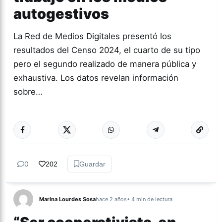
autogestivos
La Red de Medios Digitales presentó los
resultados del Censo 2024, el cuarto de su tipo
pero el segundo realizado de manera pública y
exhaustiva. Los datos revelan información
sobre…
Más acc
ACTUALIDAD
0
202
Guardar
Marina Lourdes Sosa
hace 2 años
• 4 min de lectura