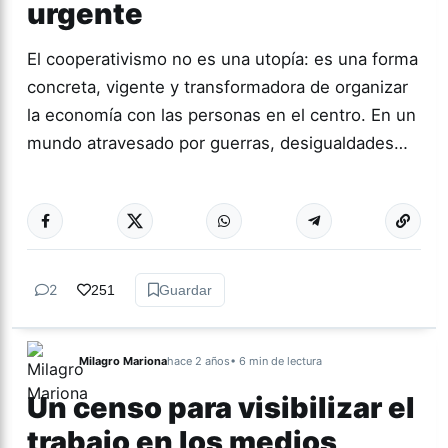
urgente
El cooperativismo no es una utopía: es una forma
concreta, vigente y transformadora de organizar
la economía con las personas en el centro. En un
mundo atravesado por guerras, desigualdades…
Más acc
COOPERATIVAS
2
251
Guardar
Milagro Mariona
hace 2 años
• 6 min de lectura
Un censo para visibilizar el
trabajo en los medios