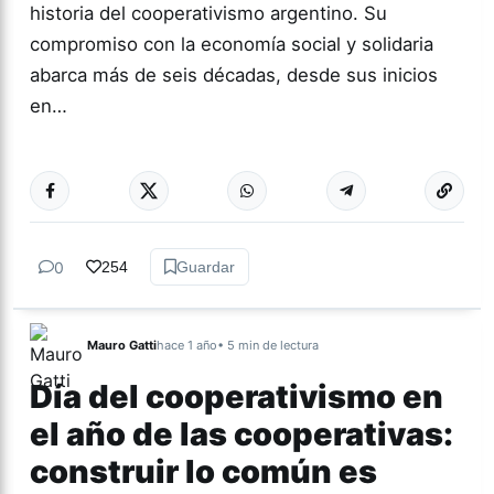
historia del cooperativismo argentino. Su
compromiso con la economía social y solidaria
abarca más de seis décadas, desde sus inicios
en…
Más acc
COOPERATIVAS
0
254
Guardar
Mauro Gatti
hace 1 año
• 5 min de lectura
Día del cooperativismo en
el año de las cooperativas:
construir lo común es