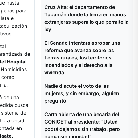
ue hasta
Cruz Alta: el departamento de
e penas para
Tucumán donde la tierra en manos
lata el
extranjeras supera lo que permite la
taculización
ley
tivos.
El Senado intentará aprobar una
tal
reforma que avanza sobre las
arantizada de
tierras rurales, los territorios
el Hospital
incendiados y el derecho a la
 Homicidios II
vivienda
ó como
lia.
Nadie discute el voto de las
mujeres, y sin embargo, alguien
tó de una
preguntó
 medida busca
 sistema de
Carta abierta de una becaria del
ho a decidir.
CONICET al presidente: “Usted
contada en
podrá dejarnos sin trabajo, pero
laate.
nunca sin dignidad”