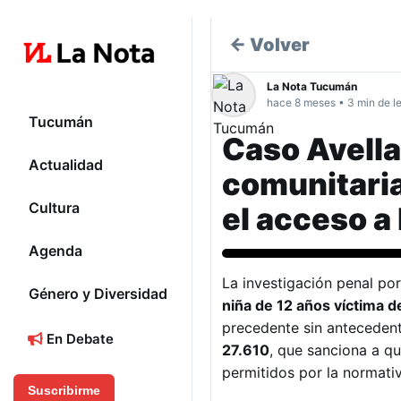
← Volver
La Nota Tucumán
hace 8 meses • 3 min de l
Tucumán
Caso Avella
Actualidad
comunitari
Cultura
el acceso a 
Agenda
Actualidad
La investigación penal po
Género y Diversidad
niña de 12 años víctima d
precedente sin antecedent
En Debate
27.610
, que sanciona a q
permitidos por la normativ
Suscribirme