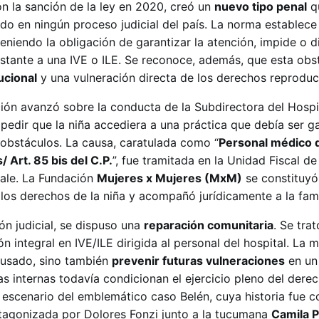
on la sanción de la ley en 2020, creó un
nuevo tipo penal
q
ado en ningún proceso judicial del país. La norma establec
eniendo la obligación de garantizar la atención, impide o di
tante a una IVE o ILE. Se reconoce, además, que esta obs
tucional
y una vulneración directa de los derechos reproduc
ción avanzó sobre la conducta de la Subdirectora del Hospi
pedir que la niña accediera a una práctica que debía ser g
 obstáculos. La causa, caratulada como “
Personal médico d
 Art. 85 bis del C.P.
”, fue tramitada en la Unidad Fiscal de
Sale. La Fundación
Mujeres x Mujeres (MxM)
se constituy
los derechos de la niña y acompañó jurídicamente a la fami
ón judicial, se dispuso una
reparación comunitaria
. Se tra
n integral en IVE/ILE dirigida al personal del hospital. La
ausado, sino también
prevenir futuras vulneraciones
en un
as internas todavía condicionan el ejercicio pleno del derec
e escenario del emblemático caso Belén, cuya historia fue 
rotagonizada por Dolores Fonzi junto a la tucumana
Camila P