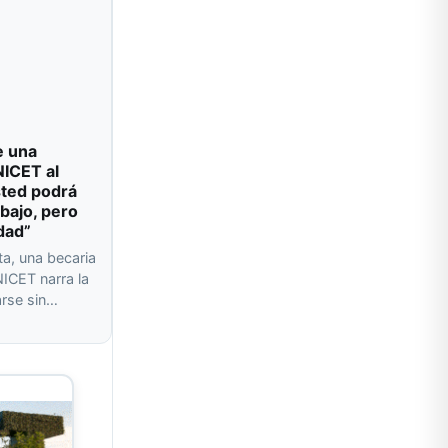
e una
NICET al
sted podrá
abajo, pero
dad”
ta, una becaria
ICET narra la
arse sin…