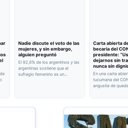
bar
Nadie discute el voto de las
Carta abierta d
mujeres, y sin embargo,
becaria del CO
los
alguien preguntó
presidente: “U
el
dejarnos sin tr
El 92,6% de los argentinos y las
nunca sin digni
argentinas sostiene que el
 de
En una carta abier
sufragio femenino es un…
 o
tucumana del CON
angustia de qued