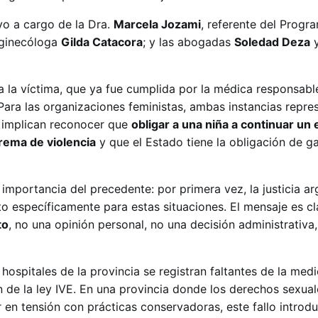
vo a cargo de la Dra.
Marcela Jozami
, referente del Progr
 ginecóloga
Gilda Catacora
; y las abogadas
Soledad Deza
 la víctima, que ya fue cumplida por la médica responsabl
Para las organizaciones feministas, ambas instancias repre
l: implican reconocer que
obligar a una niña a continuar u
rema de violencia
y que el Estado tiene la obligación de g
mportancia del precedente: por primera vez, la justicia ar
sto específicamente para estas situaciones. El mensaje es c
to
, no una opinión personal, no una decisión administrativa
hospitales de la provincia se registran faltantes de la med
n de la ley IVE. En una provincia donde los derechos sexual
 en tensión con prácticas conservadoras, este fallo introd