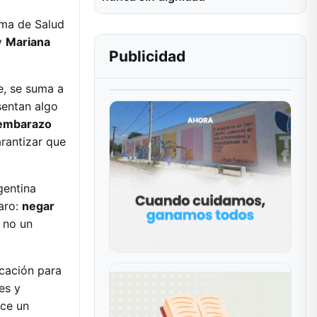
ama de Salud
y
Mariana
Publicidad
e, se suma a
sentan algo
n embarazo
arantizar que
gentina
laro:
negar
, no un
icación para
es y
uce un