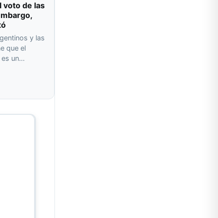
l voto de las
 embargo,
tó
gentinos y las
e que el
o es un…