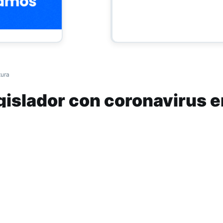
tura
islador con coronavirus e