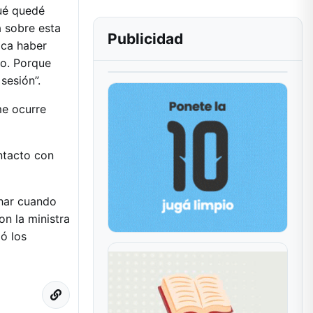
gué quedé
a sobre esta
Publicidad
ica haber
po. Porque
sesión”.
me ocurre
ntacto con
har cuando
on la ministra
ió los