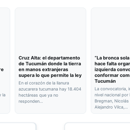
Cruz Alta: el departamento
“La bronca sola
de Tucumán donde la tierra
hace falta organ
re
en manos extranjeras
izquierda conv
supera lo que permite la ley
conformar com
Tucumán
En el corazón de la llanura
La convocatoria, 
azucarera tucumana hay 18.404
 la
nivel nacional po
hectáreas que ya no
Bregman, Nicolás 
responden…
Alejandro Vilca,…