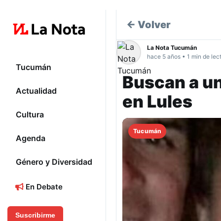
← Volver
La Nota Tucumán
hace 5 años • 1 min de lec
Tucumán
Buscan a un
Actualidad
en Lules
Cultura
Tucumán
Agenda
Género y Diversidad
En Debate
Suscribirme