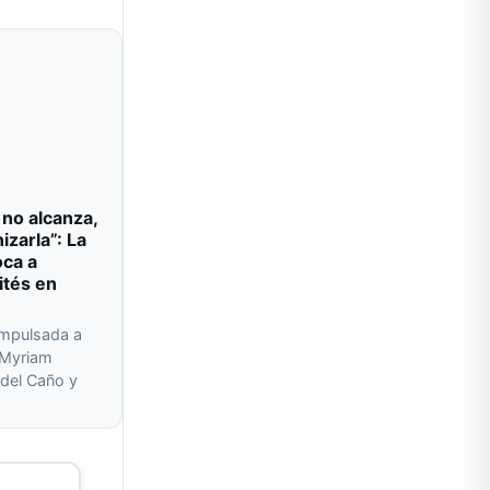
 no alcanza,
izarla”: La
oca a
ités en
impulsada a
r Myriam
del Caño y