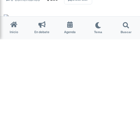
Milagro Mariona
hace 7 años • 2 min de lectura
Inicio
En debate
Agenda
Tema
Buscar
Fernández estará presente
en la asunción de Manzur
El candidato a presidente del Frente de
Todos, Alberto Fernández, confirmó que vendrá a
Tucumán el próximo martes para el acto de
asunción del gobernador, Juan Manzur.
“Espero que después de estos días esté en Tucumán,
seguramente en la asunción de Juan. Ahí los volveré a ver,
los abrazaré, les diré todo lo que los quiero y les diré todo
mi agradecimiento” dijo Fernández en un mensaje grabado
que se difundió durante el acto del PJ en la plaza
Independencia.