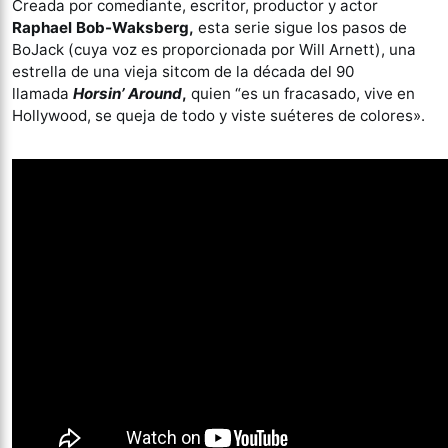
Creada por comediante, escritor, productor y actor
Raphael Bob-Waksberg,
esta serie sigue los pasos de
BoJack (cuya voz es proporcionada por Will Arnett), una
estrella de una vieja sitcom de la década del 90
llamada
Horsin’ Around
,
quien “es un fracasado, vive en
Hollywood, se queja de todo y viste suéteres de colores».