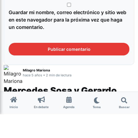
Guardar mi nombre, correo electrónico y sitio web
en este navegador para la próxima vez que haga
un comentario.
Milagro Mariona
hace 5 años • 2 min de lectura
Mercedes Sosa y Gerardo
Núñez será homenajeados el
Inicio
En debate
Agenda
Día de la Independencia en el
Tema
Buscar
Teatro San Martín