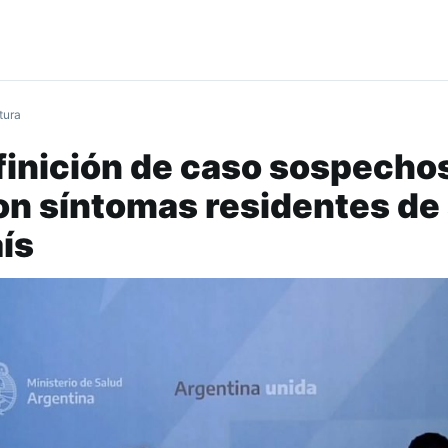
tura
inición de caso sospecho
n síntomas residentes de 
aís