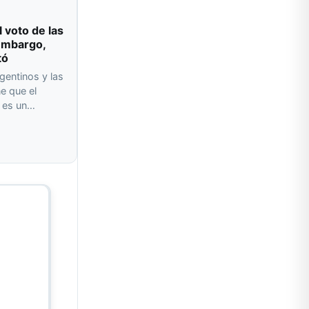
l voto de las
 embargo,
tó
gentinos y las
e que el
o es un…