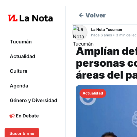
← Volver
La Nota Tucumán
hace 6 años • 3 min de lec
Tucumán
Amplían def
Actualidad
personas co
Cultura
áreas del p
Agenda
Actualidad
Género y Diversidad
En Debate
Suscribirme