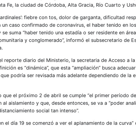
ta Fe, la ciudad de Córdoba, Alta Gracia, Río Cuarto y Ushu
rdinales’: fiebre con tos, dolor de garganta, dificultad resp
 un caso confirmado de coronavirus, el haber tenido en los
” y se suma “haber tenido una estadía o ser residente en ár
comunitaria y conglomerado”, informó el subsecretario de E
a.
l reporte diario del Ministerio, la secretaria de Acceso a la
efinición es “dinámica”, que esta “ampliación” busca adecuar
 y que podría ser revisada más adelante dependiendo de la 
o que el próximo 2 de abril se cumple “el primer período d
n al aislamiento y que, desde entonces, se va a “poder anali
stanciamiento social tan intenso”.
en el día 19 se comenzó a ver el aplanamiento de la curva” 