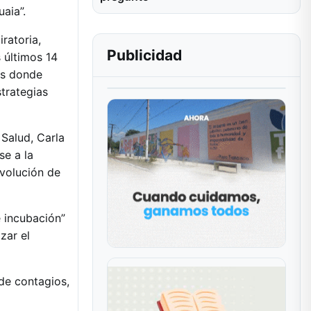
aia”.
iratoria,
Publicidad
 últimos 14
eas donde
strategias
 Salud, Carla
se a la
evolución de
e incubación”
zar el
de contagios,