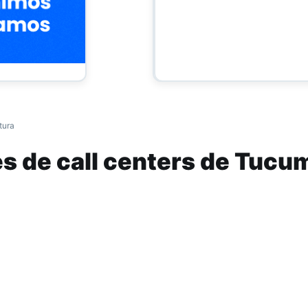
tura
s de call centers de Tucu
os despidos