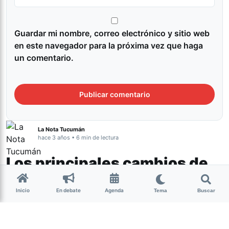
Guardar mi nombre, correo electrónico y sitio web
en este navegador para la próxima vez que haga
un comentario.
La Nota Tucumán
hace 3 años • 6 min de lectura
Los principales cambios de
la nueva versión del
Inicio
En debate
Agenda
Tema
Buscar
proyecto de ley “Bases”
Actualidad