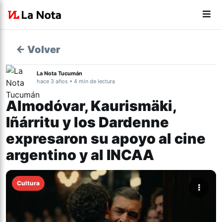
← Volver
La Nota Tucumán
hace 3 años • 4 min de lectura
Almodóvar, Kaurismäki,
Iñárritu y los Dardenne
expresaron su apoyo al cine
argentino y al INCAA
Cultura