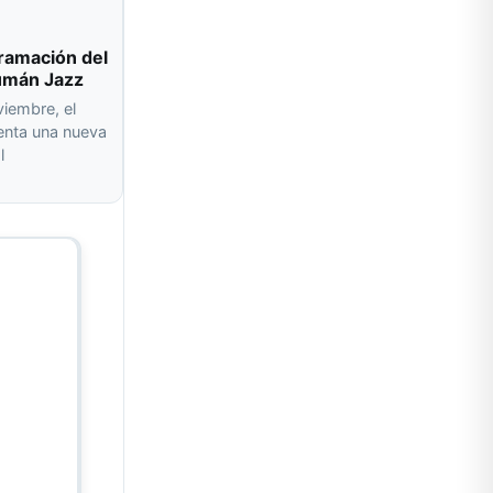
ramación del
cumán Jazz
viembre, el
senta una nueva
l