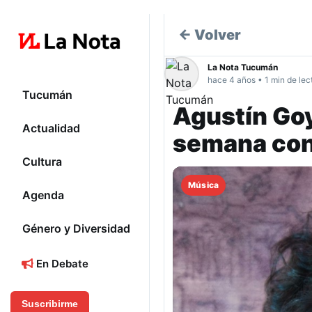
← Volver
La Nota Tucumán
hace 4 años • 1 min de lec
Tucumán
Agustín Goy
Actualidad
semana con
Cultura
Música
Agenda
Género y Diversidad
En Debate
Suscribirme