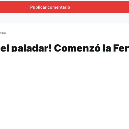
tura
 el paladar! Comenzó la Fer
urmet
er y se extenderá hasta el lunes en el predio 
ucumán, con una variada y novedosa oferta
s…)