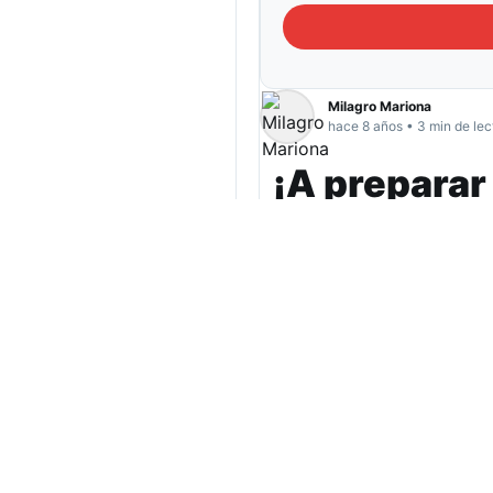
Milagro Mariona
hace 8 años • 3 min de lec
¡A preparar
Abasto Go
El evento comenzó ay
Sociedad Rural de T
gastronómica.
(má