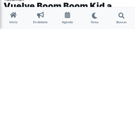
Vuelve Boom Boom Kid a
Tucumán
Inicio
En debate
Agenda
Tema
Buscar
Cultura
Este viernes, desde las 22hs, Boom Boom Kid se
reencontrará con su público tucumano. La banda de rock
alternativo, con influencias de rockabilly, psychobilly,
hardcore y punk psicodélico se presentará en el Teatro de