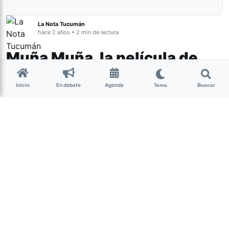
La Nota Tucumán
hace 2 años • 2 min de lectura
Muña Muña, la película de
Paula Morel Kristof filmada
Inicio
En debate
Agenda
Tema
Buscar
en Tucumán se va al festival
de San Sebastián
Cine