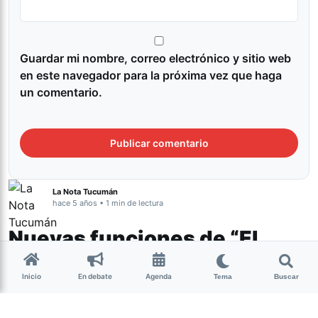
Guardar mi nombre, correo electrónico y sitio web
en este navegador para la próxima vez que haga
un comentario.
La Nota Tucumán
hace 5 años • 1 min de lectura
Nuevas funciones de “El
Propietario” y “El Buen
Inicio
En debate
Agenda
Diablo”
Tema
Buscar