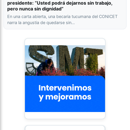
presidente: “Usted podrá dejarnos sin trabajo,
pero nunca sin dignidad”
En una carta abierta, una becaria tucumana del CONICET
narra la angustia de quedarse sin…