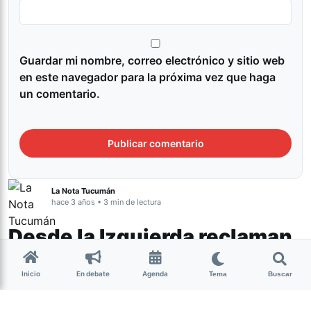
Guardar mi nombre, correo electrónico y sitio web
en este navegador para la próxima vez que haga
un comentario.
La Nota Tucumán
hace 3 años • 3 min de lectura
Desde la Izquierda reclaman
que se tomen por válidas las
Inicio
En debate
Agenda
boletas ya impresas
Tema
Buscar