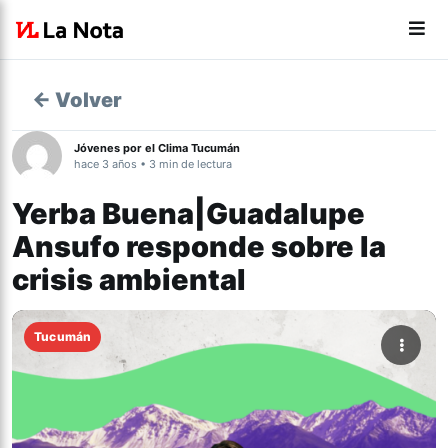
← Volver
Jóvenes por el Clima Tucumán
hace 3 años • 3 min de lectura
Yerba Buena|Guadalupe
Ansufo responde sobre la
crisis ambiental
Tucumán