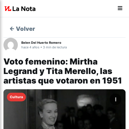
← Volver
Belen Del Huerto Romero
hace 4 años • 3 min de lectura
Voto femenino: Mirtha
Legrand y Tita Merello, las
artistas que votaron en 1951
Cultura