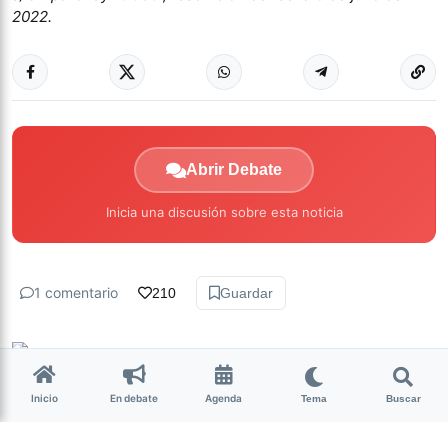
2022.
Abrir Debate
Inicia una discusión sobre esta noticia
1 comentario
210
Guardar
La Nota Tucumán
hace 4 años • 4 min de lectura
Inicio
En debate
Agenda
Tema
Buscar
De qué se trata el proyecto