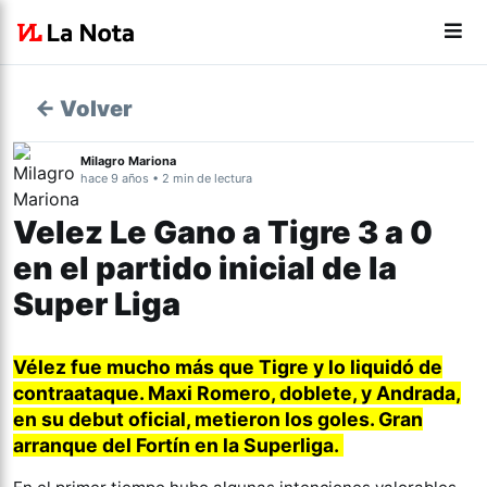
← Volver
Milagro Mariona
hace 9 años • 2 min de lectura
Velez Le Gano a Tigre 3 a 0
en el partido inicial de la
Super Liga
Vélez fue mucho más que Tigre y lo liquidó de
contraataque. Maxi Romero, doblete, y Andrada,
en su debut oficial, metieron los goles. Gran
arranque del Fortín en la Superliga.